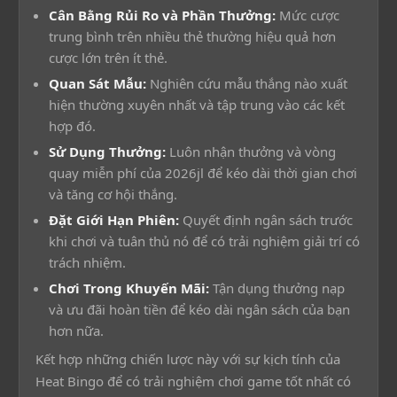
Cân Bằng Rủi Ro và Phần Thưởng:
Mức cược
trung bình trên nhiều thẻ thường hiệu quả hơn
cược lớn trên ít thẻ.
Quan Sát Mẫu:
Nghiên cứu mẫu thắng nào xuất
hiện thường xuyên nhất và tập trung vào các kết
hợp đó.
Sử Dụng Thưởng:
Luôn nhận thưởng và vòng
quay miễn phí của 2026jl để kéo dài thời gian chơi
và tăng cơ hội thắng.
Đặt Giới Hạn Phiên:
Quyết định ngân sách trước
khi chơi và tuân thủ nó để có trải nghiệm giải trí có
trách nhiệm.
Chơi Trong Khuyến Mãi:
Tận dụng thưởng nạp
và ưu đãi hoàn tiền để kéo dài ngân sách của bạn
hơn nữa.
Kết hợp những chiến lược này với sự kịch tính của
Heat Bingo để có trải nghiệm chơi game tốt nhất có