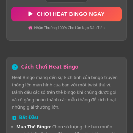
CHƠI HEAT BINGO NGAY
Nhận Thưởng 100% Cho Lần Nạp Đầu Tiên
Cách Chơi Heat Bingo
Heat Bingo mang đến sự kịch tính của bingo truyền
thống lên màn hình của bạn với một twist thú vị.
Đánh dấu các số trên thẻ bingo khi chúng được gọi
và cố gắng hoàn thành các mẫu thắng để kích hoạt
những giải thưởng lớn.
Bắt Đầu
looks_one
Mua Thẻ Bingo:
Chọn số lượng thẻ bạn muốn