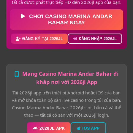
tất cả được phát trực tiếp HD đến 2026jl app của bạn.
CHƠI CASINO MARINA ANDAR
BAHAR NGAY
ĐĂNG KÝ TẠI 2026JL
ĐĂNG NHẬP 2026JL
Mang Casino Marina Andar Bahar đi
khắp nơi với 2026jl App
Tải 2026jl app trên thiết bị Android hoặc iOS của bạn
và mở khóa toàn bộ sàn live casino trong túi của bạn.
Casino Marina Andar Bahar, 2026jl slot, bắn cá và thể
thao — tất cả có sẵn với một 2026jl login.
2026JL APK
IOS APP