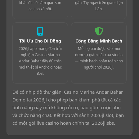
khác để có cảm giác sàn
gần đây ngay trên giao diện
casino xã hội.
bàn.
Tối Ưu Cho Di Động
Công Bằng Minh Bạch
2026jl app mang đến trải
Mỗi bộ bài được xáo mới
nghiệm Casino Marina
dưới sự giám sát của studio
Andar Bahar đầy đủ trên
— minh bạch hoàn toàn cho
mọi thiết bị Android hoặc
người chơi 2026jl.
iOS.
Để có nhịp độ thư giãn, Casino Marina Andar Bahar
Demo tại 2026jl cho phép bạn khám phá tất cả các
tính năng này mà không rủi ro, bao gồm cược phụ
và chức năng chat. Kết hợp với sảnh 2026jl slot, bạn
có một gói live casino hoàn chỉnh tại 2026jl.sbs.