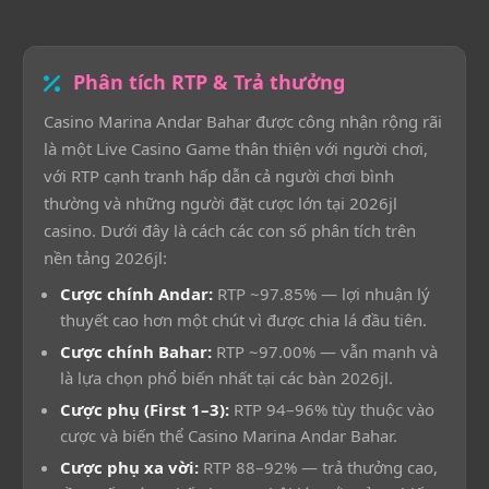
Phân tích RTP & Trả thưởng
Casino Marina Andar Bahar được công nhận rộng rãi
là một Live Casino Game thân thiện với người chơi,
với RTP cạnh tranh hấp dẫn cả người chơi bình
thường và những người đặt cược lớn tại 2026jl
casino. Dưới đây là cách các con số phân tích trên
nền tảng 2026jl:
Cược chính Andar:
RTP ~97.85% — lợi nhuận lý
thuyết cao hơn một chút vì được chia lá đầu tiên.
Cược chính Bahar:
RTP ~97.00% — vẫn mạnh và
là lựa chọn phổ biến nhất tại các bàn 2026jl.
Cược phụ (First 1–3):
RTP 94–96% tùy thuộc vào
cược và biến thể Casino Marina Andar Bahar.
Cược phụ xa vời:
RTP 88–92% — trả thưởng cao,