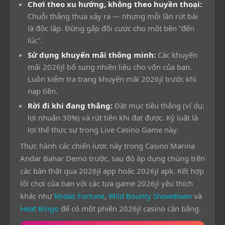
Chơi theo xu hướng, không theo huyền thoại:
Chuỗi thắng thua xảy ra — nhưng mỗi lần rút bài
là độc lập. Đừng gấp đôi cược cho một bên "đến
lúc".
Sử dụng khuyến mãi thông minh:
Các khuyến
mãi 2026jl bổ sung nhiên liệu cho vốn của bạn.
Luôn kiểm tra trang khuyến mãi 2026jl trước khi
nạp tiền.
Rời đi khi đang thắng:
Đặt mục tiêu thắng (ví dụ:
lợi nhuận 30%) và rút tiền khi đạt được. Kỷ luật là
lợi thế thực sự trong Live Casino Game này.
Thực hành các chiến lược này trong Casino Marina
Andar Bahar Demo trước, sau đó áp dụng chúng trên
các bàn thật qua 2026jl app hoặc 2026jl apk. Kết hợp
lối chơi của bạn với các tựa game 2026jl yêu thích
khác như
Midas Fortune
,
Wild Bounty Showdown
và
Heat Bingo
để có một phiên 2026jl casino cân bằng.